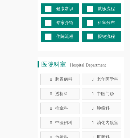
健康常识
就诊流程
专家介绍
科室分布
住院流程
报销流程
医院科室
·
Hospital Department
脾胃病科
老年医学科


透析科
中医门诊


推拿科
肿瘤科


中医妇科
消化内镜室


放射科
肛肠科

