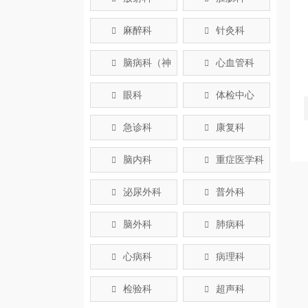
麻醉科
针灸科


脑病科（神
心血管科


经内科）
眼科
体检中心


急诊科
康复科


脑内科
重症医学科


泌尿外科
普外科


脑外科
肺病科


心病科
病理科


检验科
超声科

