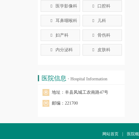
医学影像科
口腔科


耳鼻咽喉科
儿科


妇产科
骨伤科


内分泌科
皮肤科


医院信息
·
Hospital Information
地址：丰县凤城工农南路47号
邮编：221700
网站首页
|
医院概