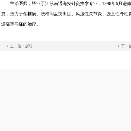
主治医师，毕业于江苏南通海安针灸推拿专业，
1998
年
6
月进
篇，致力于颈椎病、腰椎间盘突出症、风湿性关节炎、强直性脊柱
遗症等病症的治疗。
上一位：
赵培
下一