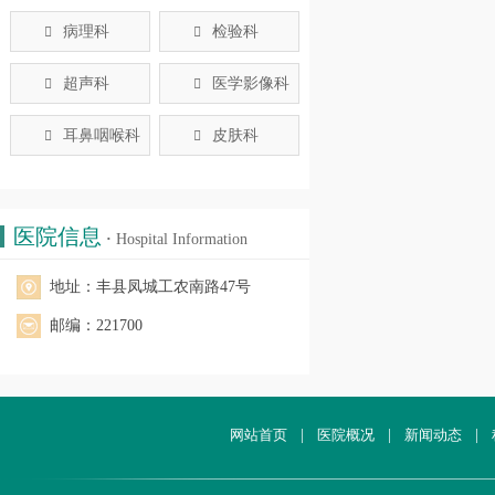
病理科
检验科


超声科
医学影像科


耳鼻咽喉科
皮肤科


医院信息
·
Hospital Information
地址：丰县凤城工农南路47号
邮编：221700
网站首页
|
医院概况
|
新闻动态
|