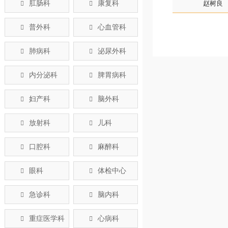
肛肠科
康复科
赵树良


普外科
心血管科


肺病科
泌尿外科


内分泌科
脾胃病科


妇产科
脑外科


放射科
儿科


口腔科
麻醉科


眼科
体检中心


急诊科
脑内科


重症医学科
心病科

