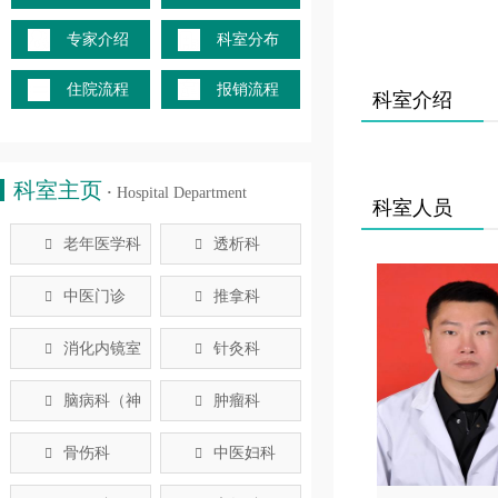
专家介绍
科室分布
住院流程
报销流程
科室介绍
科室主页
·
Hospital Department
科室人员
老年医学科
透析科


中医门诊
推拿科


消化内镜室
针灸科


脑病科（神
肿瘤科


经内科）
骨伤科
中医妇科

