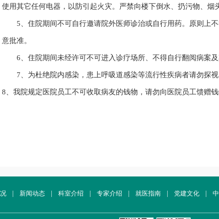
使用其它任何电器，以防引起火灾。严禁向楼下倒水、扔污物、烟
5、住院期间不可自行邀请院外医师诊治或自行用药。原则上
意批准。
6、住院期间未经许可不可进入诊疗场所、不得自行翻阅病案
7、为杜绝院内感染，患上呼吸道感染等流行性疾病者请勿探
8、我院规定医院员工不可收取病友的钱物，请勿向医院员工馈赠钱
况
|
新闻动态
|
科室介绍
|
专家介绍
|
就医指南
|
党建文化
|
中