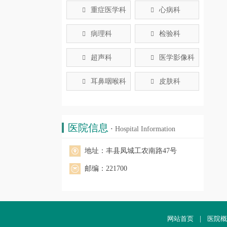
重症医学科
心病科


病理科
检验科


超声科
医学影像科


耳鼻咽喉科
皮肤科


医院信息
·
Hospital Information
地址：丰县凤城工农南路47号
邮编：221700
网站首页
|
医院概