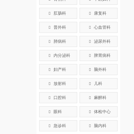
肛肠科
康复科


普外科
心血管科


肺病科
泌尿外科


内分泌科
脾胃病科


妇产科
脑外科


放射科
儿科


口腔科
麻醉科


眼科
体检中心


急诊科
脑内科

