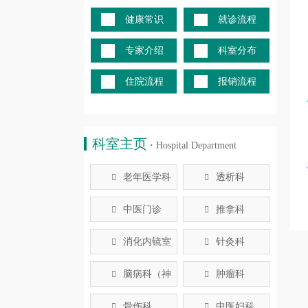
健康常识
就诊流程
专家介绍
科室分布
住院流程
报销流程
科室主页
·
Hospital Department
老年医学科
透析科


中医门诊
推拿科


消化内镜室
针灸科


脑病科（神
肿瘤科


经内科）
骨伤科
中医妇科

