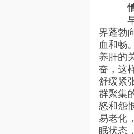
情绪
早春
界蓬勃
血和畅
养肝的
奋，这
舒缓紧
群聚集
怒和怨
易老化
眠状态