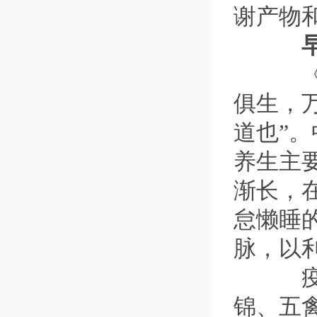
谢产物
早睡
《黄
俱生，
道也”
养生主
渐长，
怠懒睡
脉，以
疫情
锦、五